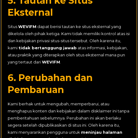
5. Tautan ke Situs
Eksternal
Situs
WEVIFM
dapat berisi tautan ke situs eksternal yang
dikelola oleh pihak ketiga. Kami tidak memiliki kontrol atas isi
dan kebijakan privasi situs-situs tersebut. Oleh karena itu,
kami
tidak bertanggung jawab
atas informasi, kebijakan,
atau praktik yang diterapkan oleh situs eksternal mana pun
yang tertaut dari
WEVIFM
.
6. Perubahan dan
Pembaruan
Kami berhak untuk mengubah, memperbarui, atau
menghapus konten dan kebijakan dalam disklaimer ini tanpa
pemberitahuan sebelumnya. Perubahan ini akan berlaku
segera setelah dipublikasikan di situs ini. Oleh karena itu,
kami menyarankan pengguna untuk
meninjau halaman