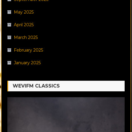
May 2025
April 2025
March 2025
February 2025
January 2025
WEVIFM CLASSICS