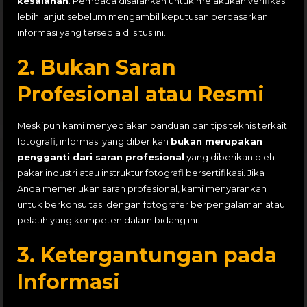
kesalahan
. Pembaca disarankan untuk melakukan verifikasi
lebih lanjut sebelum mengambil keputusan berdasarkan
informasi yang tersedia di situs ini.
2. Bukan Saran
Profesional atau Resmi
Meskipun kami menyediakan panduan dan tips teknis terkait
fotografi, informasi yang diberikan
bukan merupakan
pengganti dari saran profesional
yang diberikan oleh
pakar industri atau instruktur fotografi bersertifikasi. Jika
Anda memerlukan saran profesional, kami menyarankan
untuk berkonsultasi dengan fotografer berpengalaman atau
pelatih yang kompeten dalam bidang ini.
3. Ketergantungan pada
Informasi