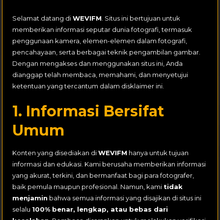
Selamat datang di
WEVIFM
. Situs ini bertujuan untuk
memberikan informasi seputar dunia fotografi, termasuk
penggunaan kamera, elemen-elemen dalam fotografi,
pencahayaan, serta berbagai teknik pengambilan gambar.
Dengan mengakses dan menggunakan situs ini, Anda
dianggap telah membaca, memahami, dan menyetujui
ketentuan yang tercantum dalam disklaimer ini.
1. Informasi Bersifat
Umum
Konten yang disediakan di
WEVIFM
hanya untuk tujuan
informasi dan edukasi. Kami berusaha memberikan informasi
yang akurat, terkini, dan bermanfaat bagi para fotografer,
baik pemula maupun profesional. Namun, kami
tidak
menjamin
bahwa semua informasi yang disajikan di situs ini
selalu
100% benar, lengkap, atau bebas dari